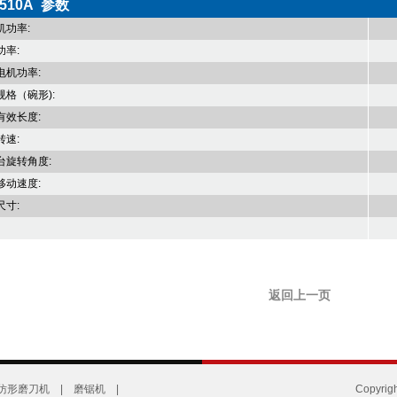
2510A 参数
机功率:
功率:
电机功率:
规格（碗形):
有效长度:
转速:
台旋转角度:
移动速度:
尺寸:
返回上一页
仿形磨刀机
|
磨锯机
|
Copyr