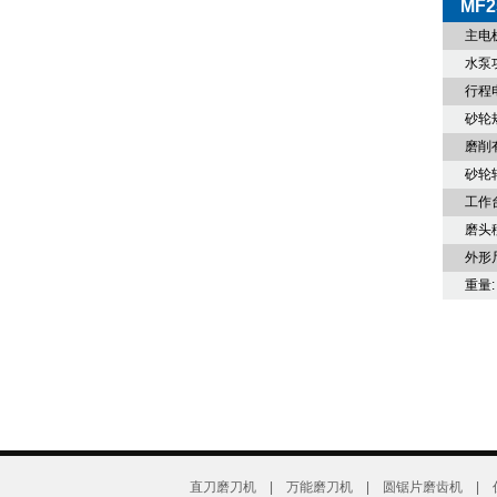
MF
主电
水泵
行程
砂轮
磨削
砂轮
工作
磨头
外形
重量:
直刀磨刀机
|
万能磨刀机
|
圆锯片磨齿机
|