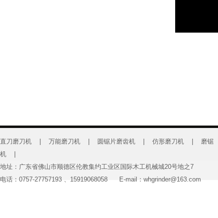
直刀磨刀机
|
万能磨刀机
|
圆锯片磨齿机
|
仿形磨刀机
|
磨锯
机
|
地址：广东省佛山市顺德区伦教集约工业区国际木工机械城20号地之7
电话：0757-27757193 、15919068058 E-mail：whgrinder@163.com